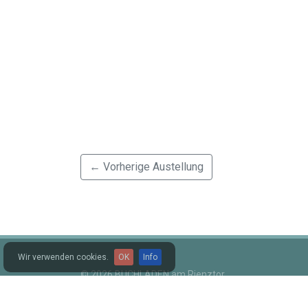
← Vorherige Austellung
Wir verwenden cookies.
OK
Info
© 2026 BUCHLADEN am Rienztor
Privacy
/
Impressum