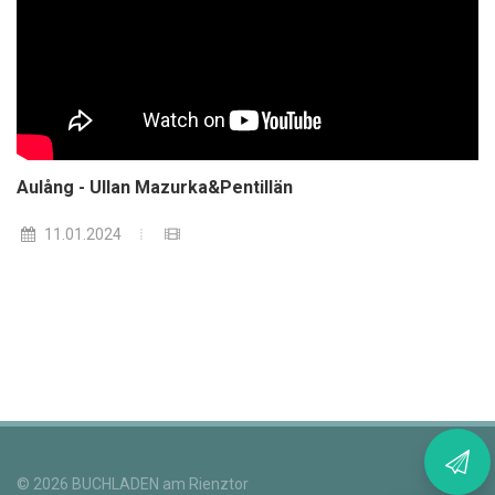
Aulång - Ullan Mazurka&Pentillän
11.01.2024
Keine Infos zum Buchladen mehr verpassen!
© 2026 BUCHLADEN am Rienztor